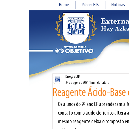
Home
Pilares EJB
Notícias
Direção EJB
24 de ago. de 2021
1 min de leitura
Reagente Ácido-Base 
Os alunos do 9º ano EF aprenderam a 
contato com o ácido clorídrico altera
mesmo reagente deixa o composto em 