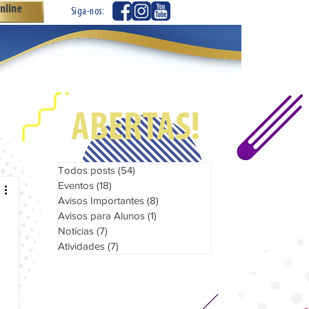
nline
Siga-nos:
Matrículas
ABERTAS!
Todos posts
(54)
54 posts
Eventos
(18)
18 posts
Avisos Importantes
(8)
8 posts
Avisos para Alunos
(1)
1 post
Notícias
(7)
7 posts
Atividades
(7)
7 posts