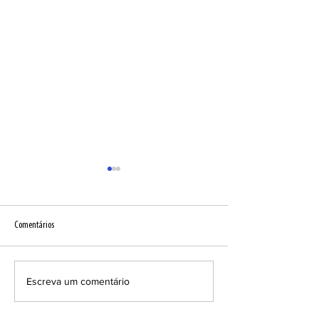
Comentários
Vitral - 3º ano EF
Acampadentro 2023
Escreva um comentário