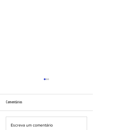
Comentários
Empreendedorismo na prática
Escreva um comentário
Teatro Nacional de Mar