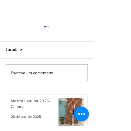
Comentários
A Voz dos Jovens
Aprendizado de forma divertida
Escreva um comentário
Mostra Cultural 2025 -
Cinema
28 de out. de 2025